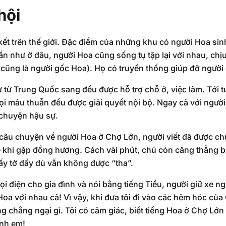
hội
kết trên thế giới. Đặc điểm của những khu có người Hoa sin
ần như ở đâu, người Hoa cũng sống tụ tập lại với nhau, chị
cũng là người gốc Hoa). Họ có truyền thống giúp đỡ ngườ
cư từ Trung Quốc sang đều được hỗ trợ chỗ ở, việc làm. Tới t
i mâu thuẫn đều được giải quyết nội bộ. Ngay cả với người
chuyện hậu sự.
 câu chuyện về người Hoa ở Chợ Lớn, người viết đã được chứ
 khi gặp đồng hương. Cách vài phút, chú còn căng thẳng buộ
iấy tờ đầy đủ vẫn không được “tha”.
i điện cho gia đình và nói bằng tiếng Tiều, người giữ xe n
 Hoa với nhau cả! Vì vậy, khi đưa tôi đi vào các hẻm hóc củ
 chẳng ngại gì. Tôi có cảm giác, biết tiếng Hoa ở Chợ Lớn 
anh em!