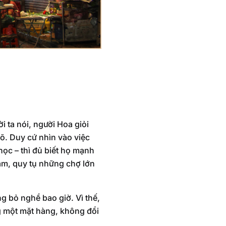
 ta nói, người Hoa giỏi
õ. Duy cứ nhìn vào việc
ọc – thì đủ biết họ mạnh
am, quy tụ những chợ lớn
g bỏ nghề bao giờ. Vì thế,
 một mặt hàng, không đổi