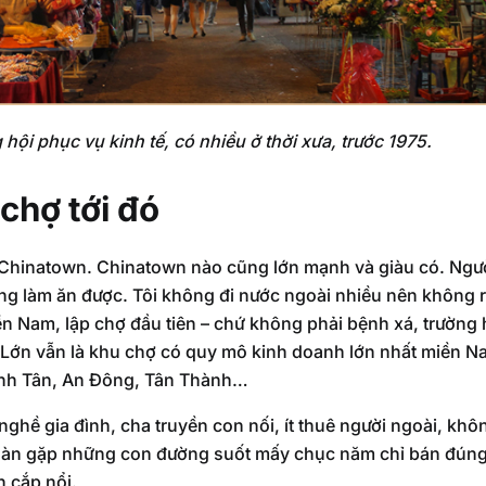
 hội phục vụ kinh tế, có nhiều ở thời xưa, trước 1975.
 chợ tới đó
 Chinatown. Chinatown nào cũng lớn mạnh và giàu có. Người
ng làm ăn được. Tôi không đi nước ngoài nhiều nên không r
 Nam, lập chợ đầu tiên – chứ không phải bệnh xá, trường h
 Lớn vẫn là khu chợ có quy mô kinh doanh lớn nhất miền N
Bình Tân, An Đông, Tân Thành…
ghề gia đình, cha truyền con nối, ít thuê người ngoài, khôn
oàn gặp những con đường suốt mấy chục năm chỉ bán đúng
 cắp nổi.