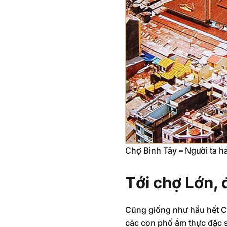
Chợ Bình Tây – Người ta h
Tới chợ Lớn, 
Cũng giống như hầu hết Ch
các con phố ẩm thực đặc s