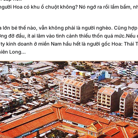
 người Hoa có khu ổ chuột không? Nó ngớ ra rồi lẩm bẩm, nh
 lớn bé thế nào, vẫn không phải là người nghèo. Cũng hợp 
g đỡ đầu, ít ai lâm vào tình cảnh thiếu thốn quá mức.Nếu đ
 ty kinh doanh ở miền Nam hầu hết là người gốc Hoa: Thái
Thiên Long…