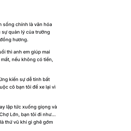
h sống chính là văn hóa
u sự quản lý của trưởng
i đồng hương.
uổi thì anh em giúp mai
 mất, nếu không có tiền,
ng kiến sự dễ tính bất
c cô bạn tôi để xe lại vì
gay lập tức xuống giọng và
a Chợ Lớn, bạn tôi đi như…
là thứ vũ khí gì ghê gớm