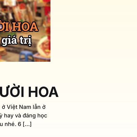
GƯỜI HOA
 ở Việt Nam lẫn ở
kỳ hay và đáng học
ểu nhé. 6 […]