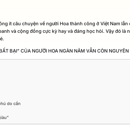
ng ít câu chuyện về người Hoa thành công ở Việt Nam lẫn 
doanh và cộng đồng cực kỳ hay và đáng học hỏi. Vậy đó là n
é.
 “BẤT BẠI” CỦA NGƯỜI HOA NGÀN NĂM VẪN CÒN NGUYÊN 
 phú do cần
giàu”