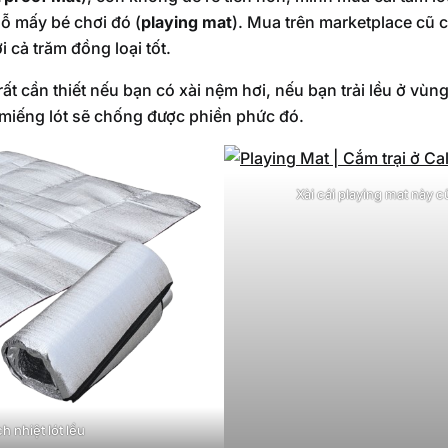
hỗ mấy bé chơi đó (
playing mat
). Mua trên marketplace cũ c
i cả trăm đồng loại tốt.
rất cần thiết nếu bạn có xài nệm hơi, nếu bạn trải lều ở vù
miếng lót sẽ chống được phiền phức đó.
Xài cái playing mat này c
 nhiệt lót lều