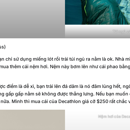
Túi ngủ c
ss)
bạn chỉ sử dụng miếng lót rồi trải túi ngủ ra nằm là ok. Nhà
mua thêm cái nệm hơi. Nệm này bơm lên như cái phao bằng m
 điểm là dễ xì, bạn trải lên đá dăm là nó đâm lủng hết, ngồi
ạng gấp gấp nằm sẽ không được thẳng lưng. Nếu bạn muốn ê
 nữa. Mình thì mua cái của Decathlon giá cỡ $250 rất chắc 
Nệm hơi của Deca