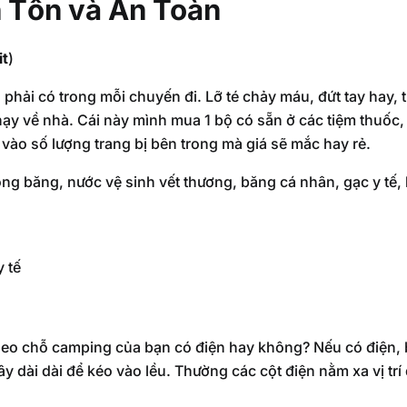
 Tồn và An Toàn
it
)
 phải có trong mỗi chuyến đi. Lỡ té chảy máu, đứt tay hay, t
hạy về nhà. Cái này mình mua 1 bộ có sẵn ở các tiệm thuốc
ào số lượng trang bị bên trong mà giá sẽ mắc hay rẻ.
g băng, nước vệ sinh vết thương, băng cá nhân, gạc y tế,
 tế
theo chỗ camping của bạn có điện hay không? Nếu có điện, 
y dài dài để kéo vào lều. Thường các cột điện nằm xa vị trí