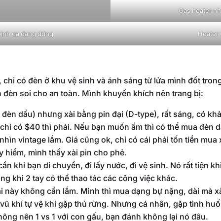
Gas heater nh
bình ga dạng đứng
Heater 
:
chỉ có đèn ở khu vệ sinh và ánh sáng từ lửa mình đốt trong f
n đèn soi cho an toàn. Mình khuyến khích nên trang bị:
i đèn dầu) nhưng xài bằng pin đại (D-type), rất sáng, có k
 chỉ có $40 thì phải. Nếu bạn muốn ấm thì có thể mua đèn d
hìn vintage lắm. Giá cũng ok, chỉ có cái phải tốn tiền mu
 hiểm, mình thấy xài pin cho phẻ.
cần khi bạn di chuyển, đi lấy nước, đi vệ sinh. Nó rất tiện k
g khi 2 tay có thể thao tác các công việc khác.
i này không cần lắm. Mình thì mua dạng bự nặng, dài mà xà
vũ khí tự vệ khi gặp thú rừng. Nhưng cá nhân, gặp tình huố
hông nên 1 vs 1 với con gấu, bạn đánh không lại nó đâu.