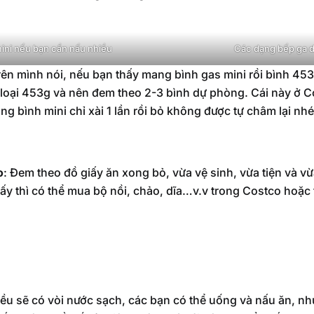
ini nếu bạn cần nấu nhiều
Các dạng bếp ga d
rên mình nói, nếu bạn thấy mang bình gas mini rồi bình 45
1 loại 453g và nên đem theo 2-3 bình dự phòng. Cái này ở C
ng bình mini chỉ xài 1 lần rồi bỏ không được tự châm lại nhé
o
: Đem theo đồ giấy ăn xong bỏ, vừa vệ sinh, vừa tiện và vừ
ấy thì có thể mua bộ nồi, chảo, dĩa…v.v trong Costco hoặc
ều sẽ có vòi nước sạch, các bạn có thể uống và nấu ăn, n