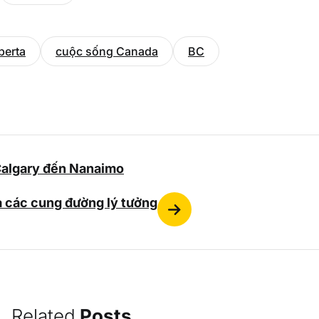
berta
cuộc sống Canada
BC
Calgary đến Nanaimo
à các cung đường lý tưởng
Related
Posts