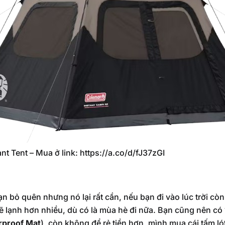
nt Tent – Mua ở link: https://a.co/d/fJ37zGI
n bỏ quên nhưng nó lại rất cần, nếu bạn đi vào lúc trời còn 
 sẽ lạnh hơn nhiều, dù có là mùa hè đi nữa. Bạn cũng nên có 
rproof Mat
), còn không để rẻ tiền hơn, mình mua cái tấm l