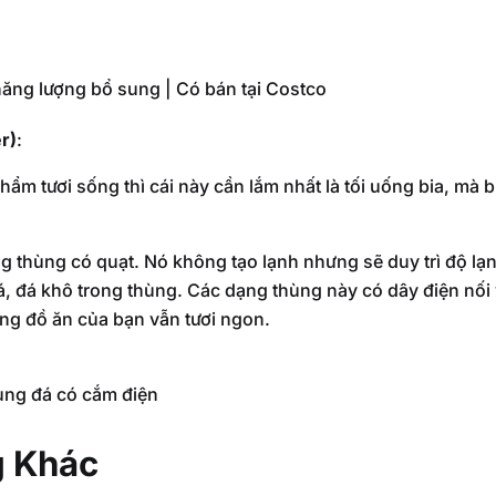
ăng lượng bổ sung | Có bán tại Costco
r)
:
m tươi sống thì cái này cần lắm nhất là tối uống bia, mà 
 thùng có quạt. Nó không tạo lạnh nhưng sẽ duy trì độ lạ
, đá khô trong thùng. Các dạng thùng này có dây điện nối v
ếng đồ ăn của bạn vẫn tươi ngon.
ng đá có cắm điện
g Khác