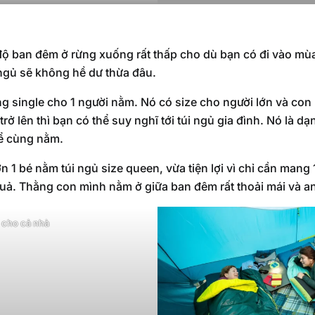
 độ ban đêm ở rừng xuống rất thấp cho dù bạn có đi vào mù
 ngủ sẽ không hề dư thừa đâu.
g single cho 1 người nằm. Nó có size cho người lớn và con
rở lên thì bạn có thể suy nghĩ tới túi ngủ gia đình. Nó là d
hể cùng nằm.
n 1 bé nằm túi ngủ size queen, vừa tiện lợi vì chỉ cần mang 1
uả. Thằng con mình nằm ở giữa ban đêm rất thoải mái và an
 cho cả nhà