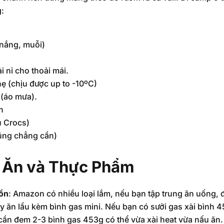
:
h nắng, muỗi)
i nỉ cho thoải mái.
ẹ (chịu được up to -10ºC)
 (áo mưa).
h
ụ Crocs)
cũng chẳng cần)
 Ăn và Thực Phẩm
cồn
: Amazon có nhiều loại lắm, nếu bạn tập trung ăn uống, 
 ăn lẩu kèm bình gas mini. Nếu bạn có sưởi gas xài bình 
 cần đem 2-3 bình gas 453g có thể vừa xài heat vừa nấu ăn.