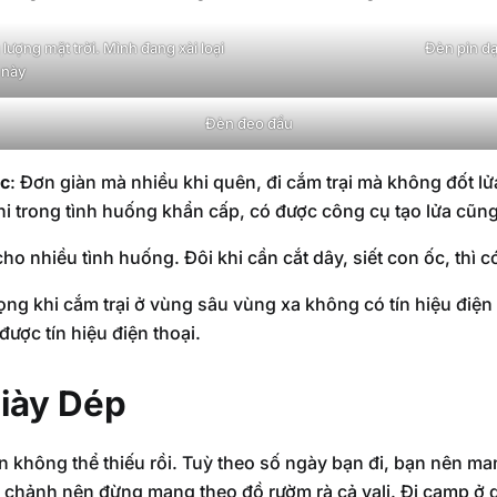
lượng mặt trời. Mình đang xài loại
Đèn pin d
này
Đèn đeo đầu
ớc
: Đơn giàn mà nhiều khi quên, đi cắm trại mà không đốt lửa
i trong tình huống khẩn cấp, có được công cụ tạo lửa cũng 
cho nhiều tình huống. Đôi khi cần cắt dây, siết con ốc, thì có
rọng khi cắm trại ở vùng sâu vùng xa không có tín hiệu điện
được tín hiệu điện thoại.
iày Dép
n không thể thiếu rồi. Tuỳ theo số ngày bạn đi, bạn nên man
g chảnh nên đừng mang theo đồ rườm rà cả vali. Đi camp ở d