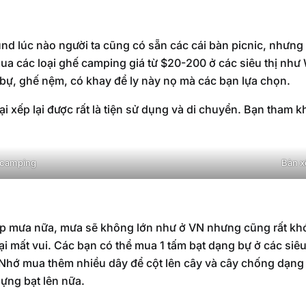
d lúc nào người ta cũng có sẵn các cái bàn picnic, nhưng
ua các loại ghế camping giá từ $20-200 ở các siêu thị như
bự, ghế nệm, có khay để ly này nọ mà các bạn lựa chọn.
ại xếp lại được rất là tiện sử dụng và di chuyển. Bạn tham
 camping
Bàn x
p mưa nữa, mưa sẽ không lớn như ở VN nhưng cũng rất khó 
lại mất vui. Các bạn có thể mua 1 tấm bạt dạng bự ở các siê
 Nhớ mua thêm nhiều dây để cột lên cây và cây chống dạng
dựng bạt lên nữa.