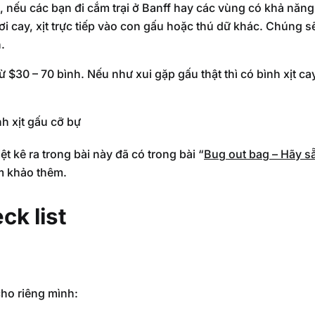
, nếu các bạn đi cắm trại ở Banff hay các vùng có khả năn
hơi cay, xịt trực tiếp vào con gấu hoặc thú dữ khác. Chúng s
.
ừ $30 – 70 bình. Nếu như xui gặp gấu thật thì có bình xịt c
nh xịt gấu cỡ bự
t kê ra trong bài này đã có trong bài “
Bug out bag – Hãy s
m khảo thêm.
ck list
ho riêng mình: