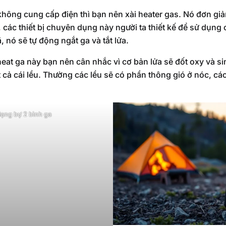
ông cung cấp điện thì bạn nên xài heater gas. Nó đơn giản 
 các thiết bị chuyên dụng này người ta thiết kế để sử dụng
 nó sẽ tự động ngắt ga và tắt lửa.
eat ga này bạn nên cân nhắc vì cơ bản lửa sẽ đốt oxy và si
 cả cái lều. Thường các lều sẽ có phần thông gió ở nóc, cá
ạng bự 2 bình ga