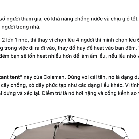
 số người tham gia, có khả năng chống nước và chịu gió tốt
 người trong nhà.
 2 lớn 1 nhỏ, thì thay vì chọn lều 4 người thì mình chọn lều
g trong việc đi ra đi vào, thay đồ hay để heat vào ban đêm.
êm bạn sẽ tốn heat nhiều hơn để làm ấm lều, nếu lều nhỏ v
tant tent
” này của Coleman. Đúng với cái tên, nó là dạng d
 cây chống, xỏ dây phức tạp như các dạng liều khác. Vì tín
hi dựng và xếp lại. Điểm trừ là nó hơi nặng và cồng kềnh so