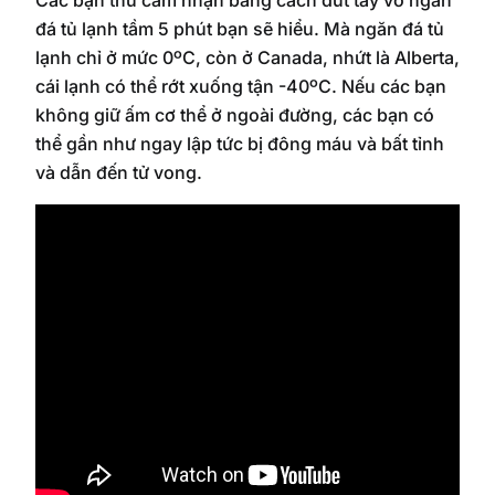
Các bạn thử cảm nhận bằng cách đút tay vô ngăn
đá tủ lạnh tầm 5 phút bạn sẽ hiểu. Mà ngăn đá tủ
lạnh chỉ ở mức 0ºC, còn ở Canada, nhứt là Alberta,
cái lạnh có thể rớt xuống tận -40ºC. Nếu các bạn
không giữ ấm cơ thể ở ngoài đường, các bạn có
thể gần như ngay lập tức bị đông máu và bất tỉnh
và dẫn đến tử vong.