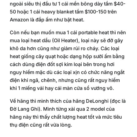
ngoài siêu thị đầu tư 1 cái mền bông dày tầm $40-
50 hoặc 1 cái heavy blanket tầm $100-150 trên
Amazon là đắp ấm như bật heat.
Còn nếu bạn muốn mua 1 cái portable heat thì nên
mua loại heat dầu (Oil Heater), loại này sẽ đỡ gây
khô da hơn cũng như giảm rủi ro cháy. Các loại
heat giống cây quạt hoặc dạng hộp sưởi ấm bằng
cách dùng điện đốt sợi kim loại bên trong hơi
nguy hiểm mặc dù các loại xịn có chức năng ngắt
điện khi ngã, chênh, nhưng cũng rất nguy hiểm
khi 1 miếng vải hay cái màn cửa sổ vướng vô.
Về hãng thì mình thích của hãng DeLonghi (đọc là
Đờ Lang Ghi). Mình từng xài qua 2 model của
hãng này thì thấy chất lượng heat tốt và mức tiêu
thụ điện cũng rất vừa lòng.