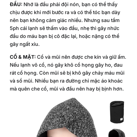
ĐẦU:
Nhớ là đầu phải đội nón, bạn có thể thấy
chịu được khi mới bước ra và có thể tóc bạn dày
nên bạn không cảm giác nhiều. Nhưng sau tầm
5ph cái lạnh sẽ thấm vào đầu, nhẹ thì gây nhức
đầu do máu bạn bị cô đặc lại, hoặc nặng có thể
gây ngất xỉu.
CỔ & MẶT:
Cổ và mũi nên được che kín và giữ ấm.
Nếu lạnh vô cổ, nó gây khô cổ họng gây ho, đau
rát cổ họng. Còn mũi sẽ bị khô gây chảy máu mũi
và sổ mũi. Nhiều bạn ra đường chỉ mặc áo khoác
mà quên che cổ, mũi và đầu nên hay bị bịnh hơn.