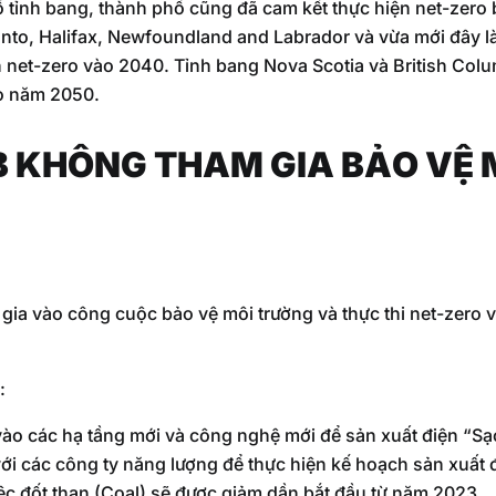
ố tỉnh bang, thành phố cũng đã cam kết thực hiện net-zer
nto, Halifax, Newfoundland and Labrador và vừa mới đây l
n net-zero vào 2040. Tỉnh bang Nova Scotia và British Col
ào năm 2050.
B KHÔNG THAM GIA BẢO VỆ
 gia vào công cuộc bảo vệ môi trường và thực thi net-zer
:
ào các hạ tầng mới và công nghệ mới để sản xuất điện “Sạ
ới các công ty năng lượng để thực hiện kế hoạch sản xuất 
iệc đốt than (Coal) sẽ được giảm dần bắt đầu từ năm 2023.