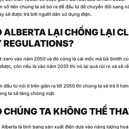
on số tiền chúng ta sẽ bỏ ra để đầu tư để chuyển đổi sang 
ày sẽ được trả bởi người dân sử dụng điện.
O ALBERTA LẠI CHỐNG LẠI C
Y REGULATIONS?
t-zero vào năm 2050 và đó cũng là cái mốc mà bà Smith cù
 được, còn nếu là vào năm 2035 thì nó lại quá rủi ro và sẽ r
 đầu tư nói ở trên giãn ra tới 2050 thì chúng ta sẽ trả ít hơn 
úng ta sẽ tăng chóng mặt.
O CHÚNG TA KHÔNG THỂ THAY
 Alberta là tỉnh bang sản xuất điện dựa vào năng lượng hoá