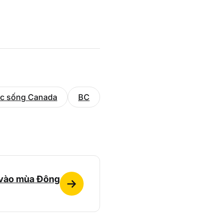
c sống Canada
BC
 vào mùa Đông