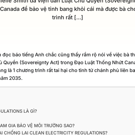
nielle Smith đã viện dẫn Luật Chủ Quyền (Sovereignt
Canada để bảo vệ tỉnh bang khỏi cái mà được bà cho
trình rất […]
đọc báo tiếng Anh chắc cũng thấy rầm rộ nói về việc bà thủ
ủ Quyền (Sovereignty Act) trong Đạo Luật Thống Nhứt Can
ng là 1 chương trình rất tai hại cho tỉnh từ chánh phủ liê
 năm 2035.
ULATIONS LÀ GÌ?
AM GIA BẢO VỆ MÔI TRƯỜNG SAO?
LẠI CHỐNG LẠI CLEAN ELECTRICITY REGULATIONS?