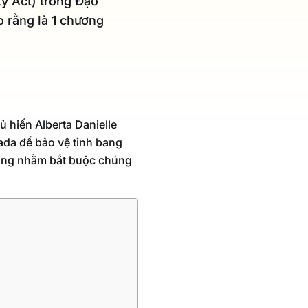
y Act) trong Đạo
 rằng là 1 chương
 hiến Alberta Danielle
ada để bảo vệ tỉnh bang
n bang nhằm bắt buộc chúng