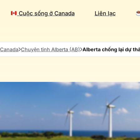
Cuộc sống ở Canada
Liên lạc
 Canada
Chuyện tỉnh Alberta (AB)
Alberta chống lại dự thả