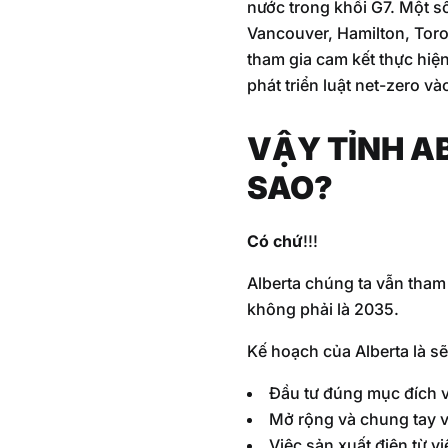
nước trong khối G7. Một s
Vancouver, Hamilton, Toro
tham gia cam kết thực hiệ
phát triển luật net-zero v
VẬY TỈNH A
SAO?
Có
chứ
!!!
Alberta chúng ta vẫn tham
không phải là 2035.
Kế hoạch của Alberta là sẽ
Đầu tư đúng mục đích v
Mở rộng và chung tay v
Việc sản xuất điện từ v