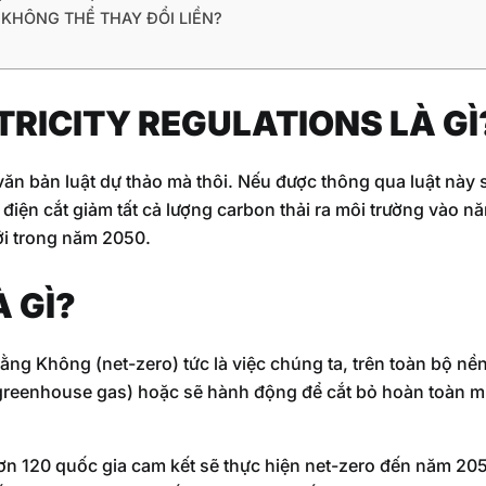
 KHÔNG THỂ THAY ĐỔI LIỀN?
TRICITY REGULATIONS LÀ GÌ
 văn bản luật dự thảo mà thôi. Nếu được thông qua luật này 
 điện cắt giảm tất cả lượng carbon thải ra môi trường vào n
ới trong năm 2050.
 GÌ?
ằng Không (net-zero) tức là việc chúng ta, trên toàn bộ nền
 (greenhouse gas) hoặc sẽ hành động để cắt bỏ hoàn toàn mứ
n 120 quốc gia cam kết sẽ thực hiện net-zero đến năm 205