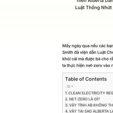
hiến Alberta Da
Luật Thống Nhứt 
Mấy ngày qua nếu các bạn 
Smith đã viện dẫn Luật Ch
khỏi cái mà được bà cho rằ
ta thực hiện net-zero vào
Table of Contents
CLEAN ELECTRICITY REG
NET-ZERO LÀ GÌ?
VẬY TỈNH AB KHÔNG TH
VẬY TẠI SAO ALBERTA 