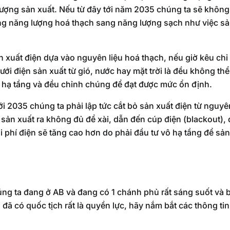
 lượng sản xuất. Nếu từ đây tới năm 2035 chúng ta sẽ không
ụng năng lượng hoá thạch sang năng lượng sạch như việc sản
n xuất điện dựa vào nguyên liệu hoá thạch, nếu giờ kêu chỉ
lưới điện sản xuất từ gió, nước hay mặt trời là đều không th
 hạ tầng và đều chỉnh chúng để đạt được mức ổn định.
ới 2035 chúng ta phải lập tức cắt bỏ sản xuất điện từ nguyê
g sản xuất ra không đủ để xài, dẫn đến cúp điện (blackout),
 phí điện sẽ tăng cao hơn do phải đầu tư vô hạ tầng để sản
ng ta đang ở AB và đang có 1 chánh phủ rất sáng suốt và bi
 đã có quốc tịch rất là quyền lực, hãy nắm bắt các thông tin