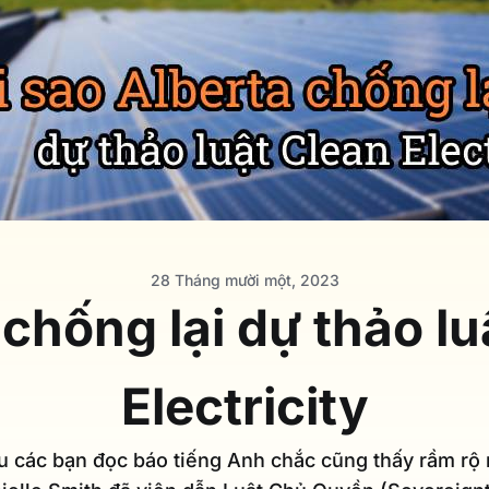
28 Tháng mười một, 2023
 chống lại dự thảo lu
Electricity
 các bạn đọc báo tiếng Anh chắc cũng thấy rầm rộ n