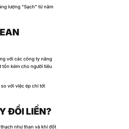
năng lượng “Sạch” từ năm
LEAN
ng với các công ty năng
ất tốn kém cho người tiêu
so với việc ép chỉ tới
 ĐỔI LIỀN?
 thạch như than và khí đốt