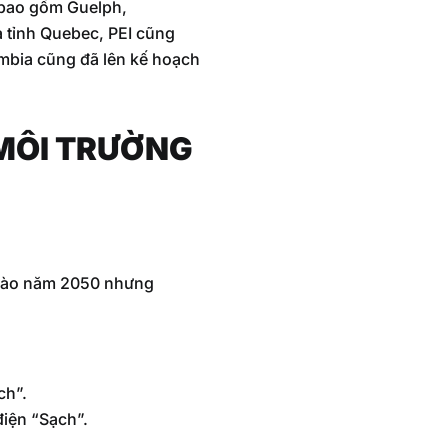
o bao gồm Guelph,
à tỉnh Quebec, PEI cũng
umbia cũng đã lên kế hoạch
 MÔI TRƯỜNG
o vào năm 2050 nhưng
ch”.
điện “Sạch”.