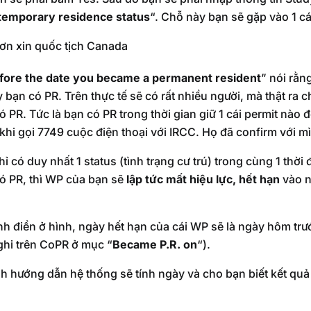
temporary residence status
“. Chỗ này bạn sẽ gặp vào 1 cá
efore the date you became a permanent resident
” nói rằn
 bạn có PR. Trên thực tế sẽ có rất nhiều người, mà thật ra 
 PR. Tức là bạn có PR trong thời gian giữ 1 cái permit nào
khi gọi 7749 cuộc điện thoại với IRCC. Họ đã confirm với m
 có duy nhất 1 status (tình trạng cư trú) trong cùng 1 thời
ó PR, thì WP của bạn sẽ
lập tức mất hiệu lực, hết hạn
vào n
nh điền ở hình, ngày hết hạn của cái WP sẽ là ngày hôm tr
ghi trên CoPR ở mục “
Became P.R. on
“).
h hướng dẫn hệ thống sẽ tính ngày và cho bạn biết kết quả