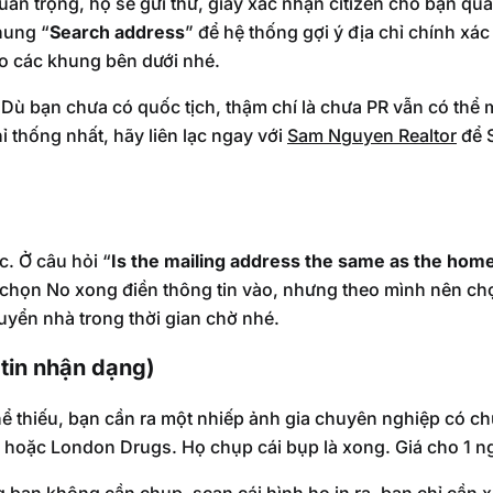
uan trọng, họ sẽ gửi thư, giấy xác nhận citizen cho bạn qu
hung “
Search address
” để hệ thống gợi ý địa chỉ chính xác 
ào các khung bên dưới nhé.
 Dù bạn chưa có quốc tịch, thậm chí là chưa PR vẫn có th
ỉ thống nhất, hãy liên lạc ngay với
Sam Nguyen Realtor
để 
c. Ở câu hỏi “
Is the mailing address the same as the hom
 chọn No xong điền thông tin vào, nhưng theo mình nên ch
uyển nhà trong thời gian chờ nhé.
 tin nhận dạng)
ể thiếu, bạn cần ra một nhiếp ảnh gia chuyên nghiệp có ch
es hoặc London Drugs. Họ chụp cái bụp là xong. Giá cho 1 n
 bạn không cần chụp, scan cái hình họ in ra, bạn chỉ cần xin