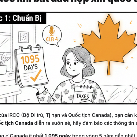
của IRCC (Bộ Di trú, Tị nạn và Quốc tịch Canada), bạn cần k
ốc tịch Canada
diễn ra suôn sẻ, hãy đảm bảo các thông tin s
g ở Canada ít nhất
1,095 ngày
trong vòng 5 năm gần nhất.