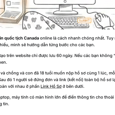
in quốc tịch Canada
online là cách nhanh chóng nhất. Tuy 
 hiểu, mình sẽ hướng dẫn từng bước cho các bạn.
ạo trên website chỉ được lưu 60 ngày. Nếu các bạn không “
hen.
và chồng và con đã 18 tuổi muốn nộp hồ sơ cùng 1 lúc, mỗi 
au đó 1 người sẽ đứng đơn và link (kết nối) toàn bộ hồ sơ 
khoản với nhau ở phần
Link Hồ Sơ
ở bên dưới.
ptop, máy tính có màn hình lớn để điền thông tin cho thoải
 tin.