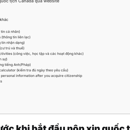
quốc tịch Canada qua website
ơ khác
 tin cá nhân)
(thông tin liên lạc)
g tin nhận dạng)
cư trú và thuế)
tivities (công việc, học tập và các hoạt động khác)
h sự)
ng tiếng Anh/Pháp)
alculator (kiểm tra đủ ngày theo yêu cầu)
 personal information after you acquire citizenship
ts
rước khi bắt đầu nộp xin quốc