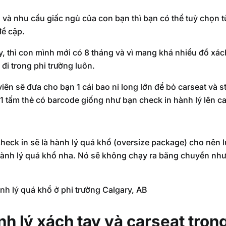
 và nhu cầu giấc ngủ của con bạn thì bạn có thể tuỳ chọn 
đề cập.
ày, thì con mình mới có 8 tháng và vì mang khá nhiều đồ xá
 đi trong phi trường luôn.
viên sẽ đưa cho bạn 1 cái bao ni long lớn để bỏ carseat và s
 tấm thẻ có barcode giống như bạn check in hành lý lên car
 check in sẽ là hành lý quá khổ (oversize package) cho nên l
ỗ hành lý quá khổ nha. Nó sẽ không chạy ra băng chuyền nh
h lý quá khổ ở phi trường Calgary, AB
h lý xách tay và carseat tron