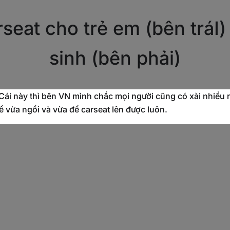
rseat cho trẻ em (bên tráI)
sinh (bên phải)
Cái này thì bên VN mình chắc mọi người cũng có xài nhiều rồi
để vừa ngồi và vừa để carseat lên được luôn.