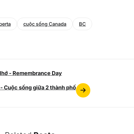
berta
cuộc sống Canada
BC
Nhớ - Remembrance Day
 - Cuộc sống giữa 2 thành phố