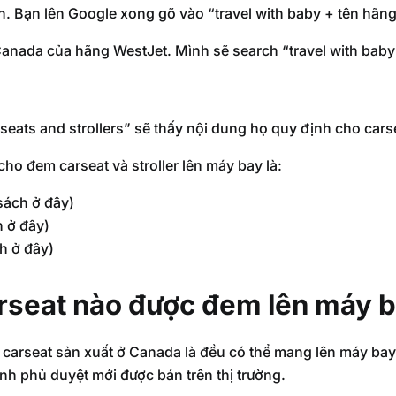
. Bạn lên Google xong gõ vào “travel with baby + tên hãng”
Canada của hãng WestJet. Mình sẽ search “travel with baby 
eats and strollers” sẽ thấy nội dung họ quy định cho cars
ho đem carseat và stroller lên máy bay là:
sách ở đây
)
h ở đây
)
h ở đây
)
carseat nào được đem lên máy 
và carseat sản xuất ở Canada là đều có thể mang lên máy ba
nh phủ duyệt mới được bán trên thị trường.