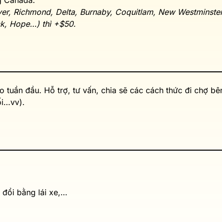
g Canada.
er, Richmond, Delta, Burnaby, Coquitlam, New Westminster,
ck, Hope…) thì +$50.
 tuần đầu. Hỗ trợ, tư vấn, chia sẽ các cách thức đi chợ bê
ối…vv).
 đổi bằng lái xe,…