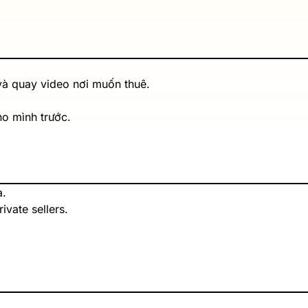
 và quay video nơi muốn thuê.
o mình trước.
a.
ivate sellers.