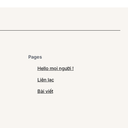
Pages
Hello mọi người !
Liên lạc
Bài viết