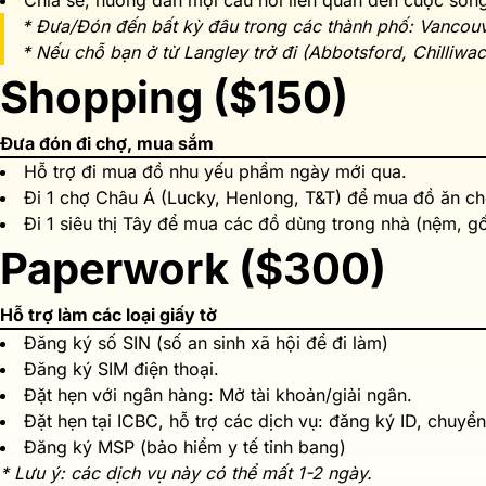
Chia sẽ, hướng dẫn mọi câu hỏi liên quan đến cuộc sốn
* Đưa/Đón đến bất kỳ đâu trong các thành phố: Vancouv
* Nếu chỗ bạn ở từ Langley trở đi (Abbotsford, Chilliwa
Shopping ($150)
Đưa đón đi chợ, mua sắm
Hỗ trợ đi mua đồ nhu yếu phẩm ngày mới qua.
Đi 1 chợ Châu Á (Lucky, Henlong, T&T) để mua đồ ăn cho
Đi 1 siêu thị Tây để mua các đồ dùng trong nhà (nệm, g
Paperwork ($300)
Hỗ trợ làm các loại giấy tờ
Đăng ký số SIN (số an sinh xã hội để đi làm)
Đăng ký SIM điện thoại.
Đặt hẹn với ngân hàng: Mở tài khoản/giải ngân.
Đặt hẹn tại ICBC, hỗ trợ các dịch vụ: đăng ký ID, chuyển
Đăng ký MSP (bảo hiểm y tế tỉnh bang)
* Lưu ý: các dịch vụ này có thể mất 1-2 ngày.