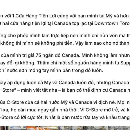
 với 1 Cửa Hàng Tiện Lợi cùng với bạn mình tại Mỹ và hơn
 hai cửa hàng tiện lợi tại Canada toạ lạc tại Downtown Toro
ông cho phép mình làm trực tiếp nên mình chỉ hùn vốn mà th
 không thì mình sẽ không phí tiền. Vậy làm sao cho nó thàn
 của mình trị giá 75 ngàn đô Canada. Mình không làm như
ay đổi gì không. Thậm chí một số nguồn hàng mình tự Supp
 chí nước sơn móng tay mình bán trong đó luôn.
 này áp dụng luôn cả Mỹ và Canada luôn đó, nhưng Canada n
- Store” – mình viết tắt nha – là bạn có thể định cư Canada 
của C-Store của cả hai nước Mỹ và Canada vì dịch nè. Mọi 
xa, họ cần mua ngay gần nhà thôi. Vì C-Store mở trễ, và 
-Store có lời cực tốt. Nhất là bán nước rửa tay và khẩu tran