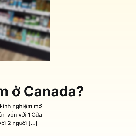
ệm ở Canada?
ẻ kinh nghiệm mở
ùn vốn với 1 Cửa
ới 2 người […]