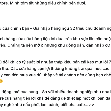
tore. Mình tóm tắt những điều chính bên dưới.
ủ của chính bạn – Gia nhập hàng ngũ 32 triệu chủ doanh n
 hàng của cửa hàng tiện lợi dựa trên khu vực lân cận hoặc 
yên. Chúng ta nên mở ở những khu đông dân, dân nhập cư 
 đôi khi có tỷ suất lợi nhuận thấp kiểu bán cái kẹo mút lờ
 thứ. Các cửa hàng tiện lợi thường không trải qua mức cao v
y cạn tiền mua vừa đủ, thấp về tài chánh nên cũng hạn ch
 động, mở cửa hàng – So với nhiều doanh nghiệp như nhà hà
e cửa hàng tiện lợi khá dễ dàng để thiết lập một khi bạn đ
ay nghề như nấu phở, làm bánh, biết pha cafe…v.v