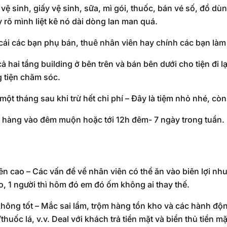
vệ sinh, giấy vệ sinh, sữa, mì gói, thuốc, bán vé số, đồ d
 rõ mình liệt kê nó dài dòng lan man quá.
cái các bạn phụ bán, thuê nhân viên hay chính các bạn làm
ả hai tầng building ở bên trên và bán bên dưới cho tiện đi lạ
 tiện chăm sóc.
t tháng sau khi trừ hết chi phí – Đây là tiệm nhỏ nhé, còn t
 hàng vào đêm muộn hoặc tới 12h đêm- 7 ngày trong tuần.
n cao – Các vấn đề về nhân viên có thể ăn vào biên lợi nhu
cao, 1 người thì hôm đó em đó ốm không ai thay thế.
hông tốt – Mắc sai lầm, trộm hàng tồn kho và các hành độ
huốc lá, v.v. Deal với khách trả tiền mặt và biển thủ tiền mặ