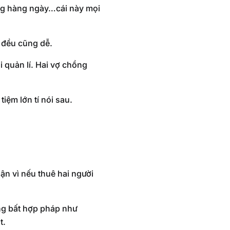
ùng hàng ngày…cái này mọi
 đều cũng dễ.
i quản lí. Hai vợ chồng
iệm lớn tí nói sau.
ận vì nếu thuê hai người
ng bất hợp pháp như
t.