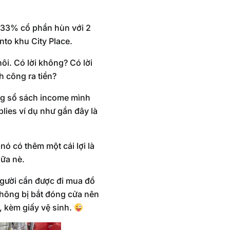
 33% cổ phần hùn với 2
nto khu City Place.
ôi. Có lời không? Có lời
h công ra tiền?
ng sổ sách income mình
lies ví dụ như gần đây là
ó có thêm một cái lợi là
nữa nè.
người cần được đi mua đồ
không bị bắt đóng cửa nên
g, kèm giấy vệ sinh.