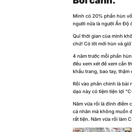
Bối cảnh.
Mình có 20% phần hùn vốn
người nữa là người Ấn Độ ở
Quĩ thời gian của mình kh
chứ! Có lời mới hùn và giữ
4 năm trước mỗi phần hùn
đều xem xét để xem cần th
khẩu trang, bao tay, thậm
Rồi vào phần chính là bài
dạo này có tiệm tiện lợi “C
Năm vừa rồi là đỉnh điểm 
cá nhân mà không muốn đi 
rất tiện. Năm vừa rồi làm C