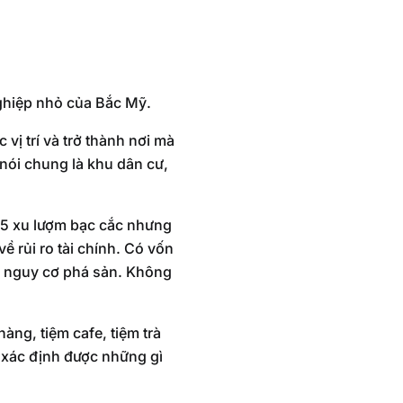
ghiệp nhỏ của Bắc Mỹ.
vị trí và trở thành nơi mà
nói chung là khu dân cư,
i 75 xu lượm bạc cắc nhưng
ề rủi ro tài chính. Có vốn
ế nguy cơ phá sản. Không
ng, tiệm cafe, tiệm trà
ã xác định được những gì