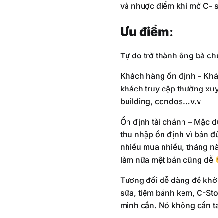
và nhược điểm khi mở C- s
Ưu điểm
:
Tự do trở thành ông bà ch
Khách hàng ổn định – Khách
khách truy cập thường xu
building, condos…v.v
Ổn định tài chánh – Mặc dù
thu nhập ổn định vì bán đủ
nhiều mua nhiều, tháng nà
làm nữa mệt bán cũng dễ
Tương đối dễ dàng để khởi
sữa, tiệm bánh kem, C-Stor
mình cần. Nó không cần t