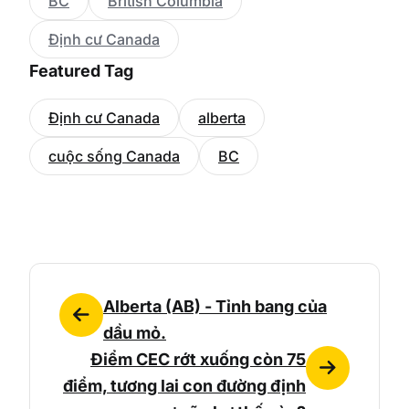
BC
British Columbia
Định cư Canada
Featured Tag
Định cư Canada
alberta
cuộc sống Canada
BC
Alberta (AB) - Tỉnh bang của
dầu mỏ.
Điểm CEC rớt xuống còn 75
điểm, tương lai con đường định