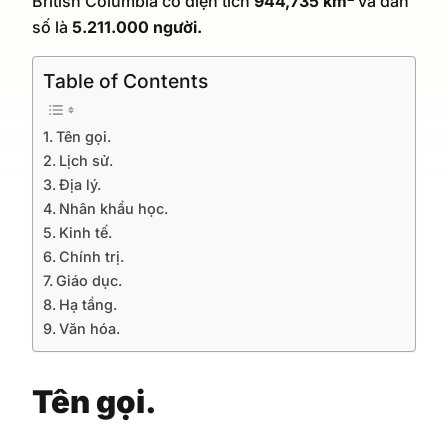
British Columbia có diện tích
944,735 km
và dân
số là
5.211.000 người.
Table of Contents
Tên gọi.
Lịch sử.
Địa lý.
Nhân khẩu học.
Kinh tế.
Chính trị.
Giáo dục.
Hạ tầng.
Văn hóa.
Tên gọi.