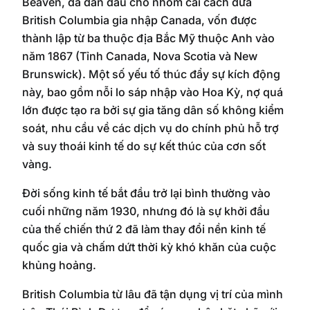
Beaven, đã dẫn đầu cho nhóm cải cách đưa
British Columbia gia nhập Canada, vốn được
thành lập từ ba thuộc địa Bắc Mỹ thuộc Anh vào
năm 1867 (Tỉnh Canada, Nova Scotia và New
Brunswick). Một số yếu tố thúc đẩy sự kích động
này, bao gồm nỗi lo sáp nhập vào Hoa Kỳ, nợ quá
lớn được tạo ra bởi sự gia tăng dân số không kiểm
soát, nhu cầu về các dịch vụ do chính phủ hỗ trợ
và suy thoái kinh tế do sự kết thúc của cơn sốt
vàng.
Đời sống kinh tế bắt đầu trở lại bình thường vào
cuối những năm 1930, nhưng đó là sự khởi đầu
của thế chiến thứ 2 đã làm thay đổi nền kinh tế
quốc gia và chấm dứt thời kỳ khó khăn của cuộc
khủng hoảng.
British Columbia từ lâu đã tận dụng vị trí của mình