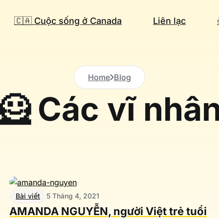
🇨🇦 Cuộc sống ở Canada
Liên lạc
Home
Blog
🦸 Các vĩ nhâ
Bài viết
5 Tháng 4, 2021
AMANDA NGUYỄN, người Việt trẻ tuổi