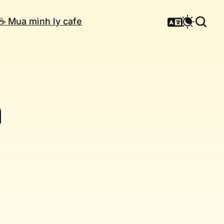
☕️ Mua mình ly cafe
n