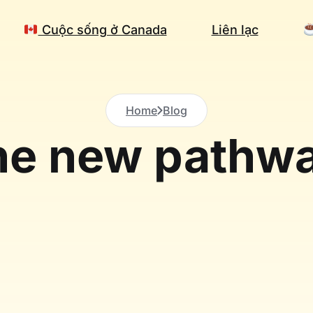
Cuộc sống ở Canada
Liên lạc
Home
Blog
he new pathw